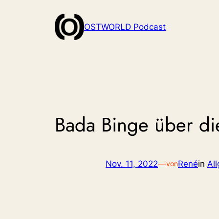
Zum
Inhalt
OSTWORLD Podcast
springen
Bada Binge über die
Nov. 11, 2022
—
René
in
Al
von