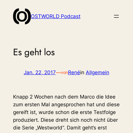
Zum
Inhalt
OSTWORLD Podcast
springen
Es geht los
Jan. 22, 2017
—
René
in
Allgemein
von
Knapp 2 Wochen nach dem Marco die Idee
zum ersten Mal angesprochen hat und diese
gereift ist, wurde schon die erste Testfolge
produziert. Diese dreht sich noch nicht über
die Serie „Westworld“. Damit geht’s erst