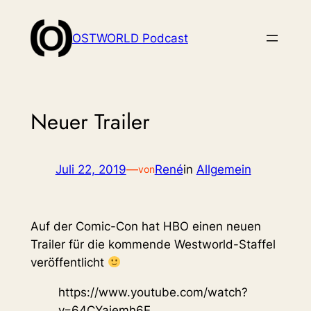
Zum
Inhalt
OSTWORLD Podcast
springen
Neuer Trailer
Juli 22, 2019
—
René
in
Allgemein
von
Auf der Comic-Con hat HBO einen neuen
Trailer für die kommende Westworld-Staffel
veröffentlicht
https://www.youtube.com/watch?
v=64CYajemh6E