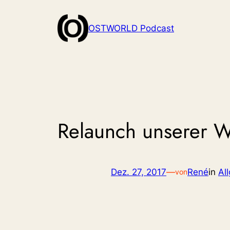
Zum
Inhalt
OSTWORLD Podcast
springen
Relaunch unserer W
Dez. 27, 2017
—
René
in
Al
von