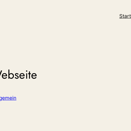
Start
ebseite
lgemein