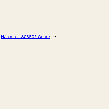
Nächster:
S03E05 Genre
→