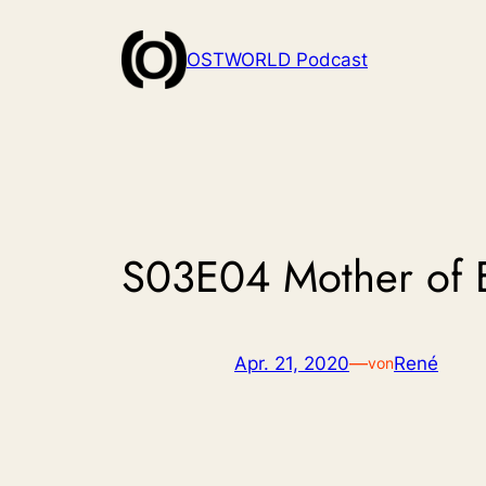
Zum
Inhalt
OSTWORLD Podcast
springen
S03E04 Mother of E
Apr. 21, 2020
—
René
von