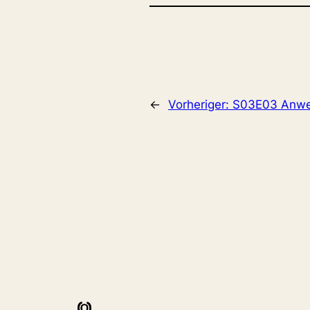
←
Vorheriger:
S03E03 Anwe