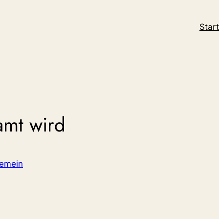
Start
amt wird
gemein