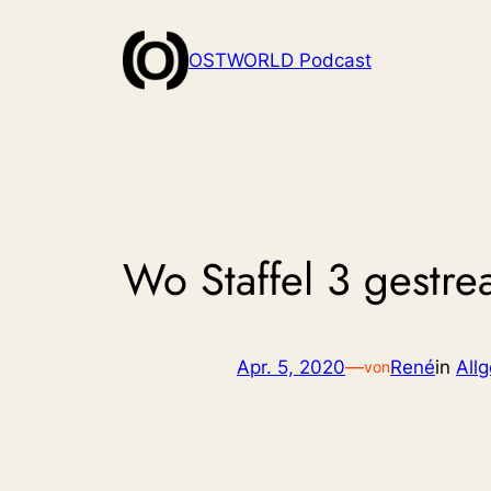
Zum
Inhalt
OSTWORLD Podcast
springen
Wo Staffel 3 gestre
Apr. 5, 2020
—
René
in
All
von